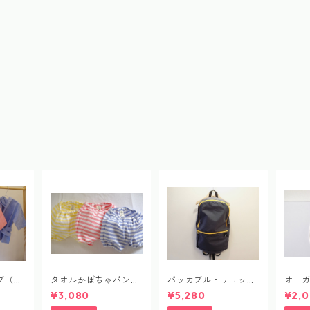
ブ（ム
タオルかぼちゃパンツ
パッカブル・リュック
オー
（ボーダー）
サック
organ
¥3,080
¥5,280
¥2,0