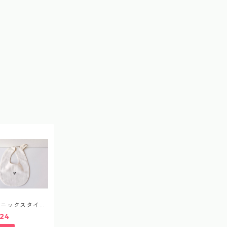
ガニックスタイ
ic cotton bib
24