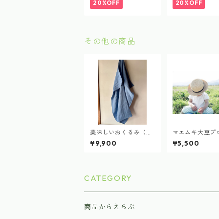
20%OFF
20%OFF
その他の商品
美味しいおくるみ（2
マエムキ大豆プ
025ブルーベリー染
クト （野菜の
¥9,900
¥5,500
め）delicious blanke
セット）SS.S.M
t
枚
CATEGORY
商品からえらぶ