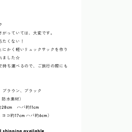
ク
さがっていては、大変です。
ちたくない！
とにかく軽いリュックサックを作り
れました☆
で持ち運べるので、ご旅行の際にも
）
、ブラウン、ブラック
水、防水素材）
28cm ハバ約11cm
 ヨコ約17cm ハバ約6cm）
l shipping available