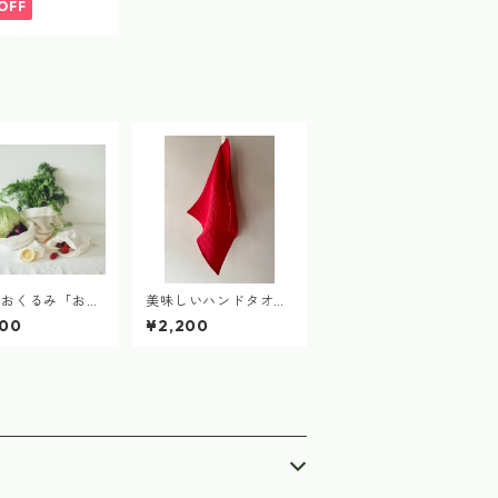
OFF
のおくるみ「お買
美味しいハンドタオル
スタートセット」
（2025nonomamaビ
000
¥2,200
S.M.L各一枚）
ーツ染め） delicious
hand towel