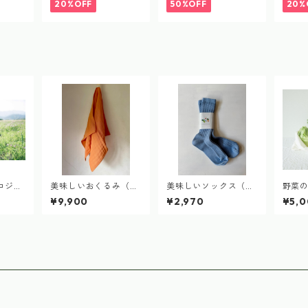
20%OFF
50%OFF
20%
ロジェ
美味しいおくるみ（2
美味しいソックス（2
野菜
おくるみ
026雪下人参染め）de
025ブルーベリー染
い得
¥9,900
¥2,970
¥5,
.L各一
licious blanket
め）
（SS.