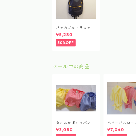
パッカブル・リュック
サック
¥5,280
50%OFF
セール中の商品
タオルかぼちゃパンツ
ベビーバスロー
（ムジ）
ジ）
¥3,080
¥7,040