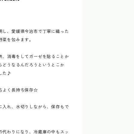
用し、愛媛県今治市で丁寧に織った
野菜を包みます。
供、消毒をしてガーゼを貼ることか
らどうなるんだろうというとこか
した♪
ちよく長持ち保存☆
に入れ、水切りしながら、保存もで
の代わりになり、冷蔵庫の中もスッ