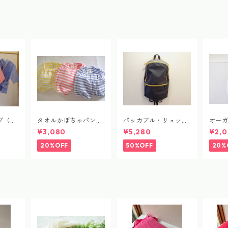
al dye
otanical dye
ブ（ム
タオルかぼちゃパンツ
パッカブル・リュック
オー
（ボーダー）
サック
organ
¥3,080
¥5,280
¥2,0
20%OFF
50%OFF
20%