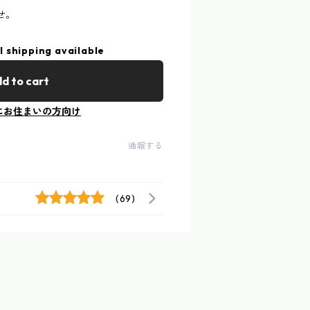
せ。
l shipping available
d to cart
にお住まいの方向け
通報する
(69)