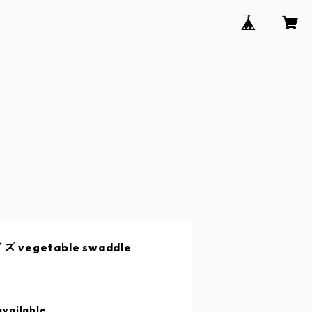
egetable swaddle
available