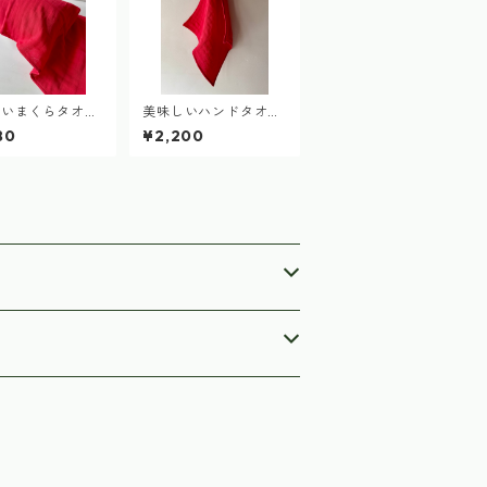
しいまくらタオル
美味しいハンドタオル
5nonomamaビ
（2025nonomamaビ
80
¥2,200
）delicious p
ーツ染め） delicious
towel
hand towel