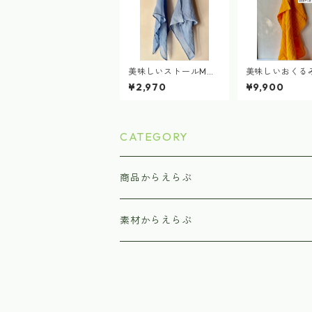
美味しいストールM
美味しいおくる
（2025ブルーベリー
025雪下人参染
¥2,970
¥9,900
染め）delicious gauz
licious blanket
e stall
CATEGORY
商品からえらぶ
美味しいおくるみ（ブランケット）
素材からえらぶ
美味しいまくらタオル（キッズバスタオ
オーガニックコットン
美味しいガーゼストール（一重ガーゼ）
減農薬栽培コットン