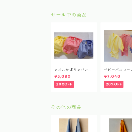
al dye
al dye
セール中の商品
タオルかぼちゃパンツ
ベビーバスロー
（ムジ）
ジ）
¥3,080
¥7,040
20%OFF
20%OFF
その他の商品