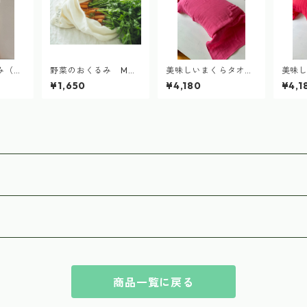
み（2
野菜のおくるみ Mサ
美味しいまくらタオル
美味
め）de
イズ vegetable swad
（2024nonomamaビ
（202
¥1,650
¥4,180
¥4,1
dle
ーツ染め）delicious p
ーツ染め
illow towel
illow 
ル）
商品一覧に戻る