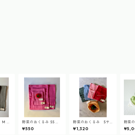
M ボ
野菜のおくるみ SS ボ
野菜のおくるみ Sサ
野菜
geta
タニカルダイ vegeta
イズ ボタニカルダイ
い得
¥550
¥1,320
¥5,
tanic
ble swaddle botanic
vegetable swaddle b
（SS.