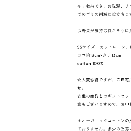
キリ収納でき、お洗濯、リ
でのゴミの削減に役立ちま
お野菜が気持ち良さそうに
SSサイズ カットレモン
ヨコ約13cm×タテ13cm
cotton 100%
☆大変恐縮ですが、ご自宅
せ。
☆他の商品とのギフトセッ
意もございますので、お申
＊オーガニックコットンの
ておりません。多少の色落