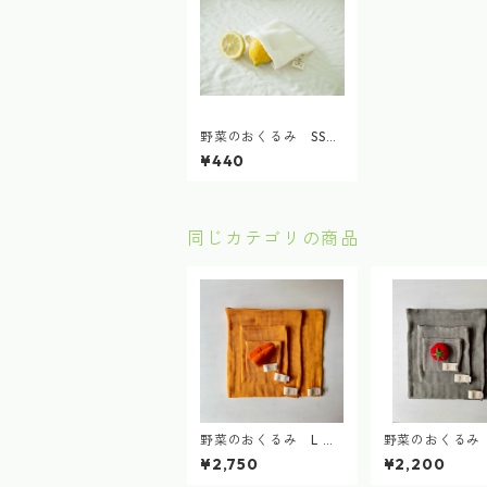
野菜のおくるみ SSサ
イズ vegetable swad
¥440
dle
同じカテゴリの商品
野菜のおくるみ L ボ
野菜のおくるみ 
タニカルダイ vegeta
タニカルダイ ve
¥2,750
¥2,200
ble swaddle botanic
ble swaddle bo