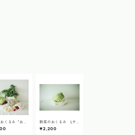
のおくるみ「お買
野菜のおくるみ Lサ
スタートセット」
イズ vegetable swad
000
¥2,200
S.M.L各一枚）
dle