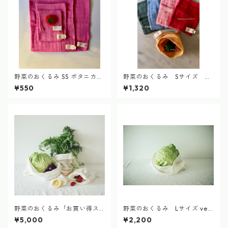
野菜のおくるみ SS ボタニカル
野菜のおくるみ Sサイズ ボ
ダイ vegetable swaddle bot
タニカルダイ vegetable swa
¥550
¥1,320
anical dye
ddle botanical dye
野菜のおくるみ「お買い得ス
野菜のおくるみ Lサイズ veg
タートセット」（SS.S.M.L各一
etable swaddle
¥5,000
¥2,200
枚）