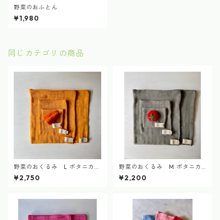
野菜のおふとん
¥1,980
同じカテゴリの商品
野菜のおくるみ L ボタニカル
野菜のおくるみ M ボタニカ
ダイ vegetable swaddle bot
ルダイ vegetable swaddle b
¥2,750
¥2,200
anical dye
otanical dye