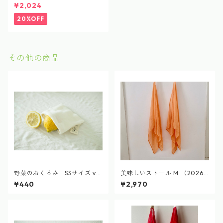
cotton bib
¥2,024
20%OFF
その他の商品
野菜のおくるみ SSサイズ ve
美味しいストール M （2026
getable swaddle
雪下人参染め）
¥440
¥2,970