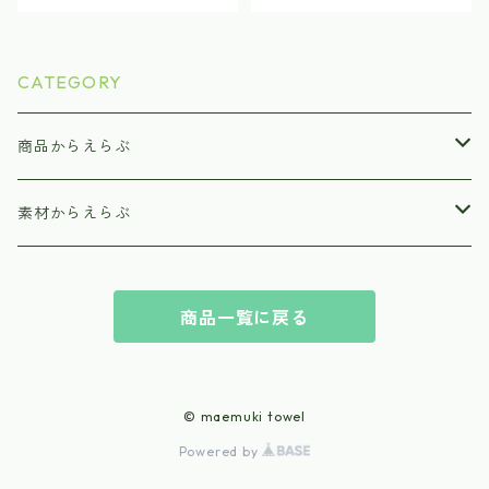
CATEGORY
商品からえらぶ
美味しいおくるみ（ブランケット）
素材からえらぶ
美味しいまくらタオル（キッズバスタオル）
オーガニックコットン
商品一覧に戻る
美味しいガーゼストール（一重ガーゼ）
減農薬栽培コットン
美味しいタオル
© maemuki towel
Powered by
美味しいハンドタオル