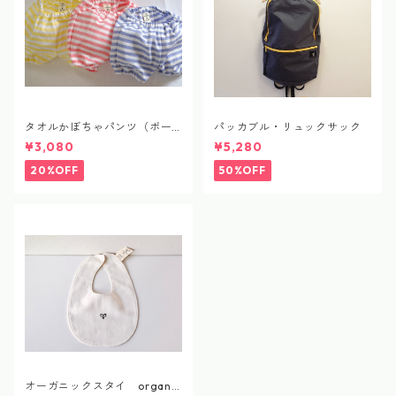
タオルかぼちゃパンツ（ボー
パッカブル・リュックサック
ダー）
¥3,080
¥5,280
20%OFF
50%OFF
オーガニックスタイ organic