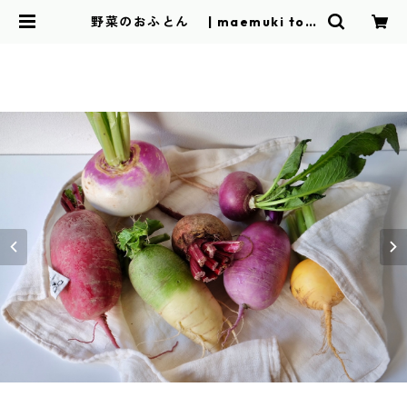
野菜のおふとん | maemuki tow
el