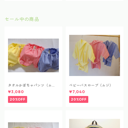
セール中の商品
タオルかぼちゃパンツ（ム
ベビーバスローブ（ムジ）
ジ）
¥3,080
¥7,040
20%OFF
20%OFF