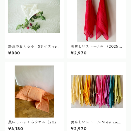
野菜のおくるみ Sサイズ veg
美味しいストールM （2025 n
etable swaddle
onomamaビーツ染め）delici
¥880
¥2,970
ous stall
美味しいまくらタオル（2026
美味しいストール M delicious
雪下人参染め）delicious pillo
gauze stall
¥4,180
¥2,970
w towel