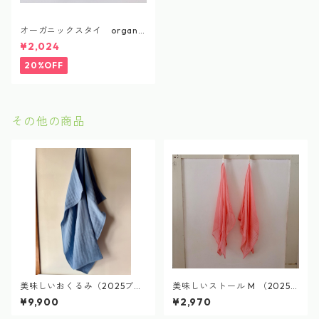
オーガニックスタイ organic
cotton bib
¥2,024
20%OFF
その他の商品
美味しいおくるみ（2025ブル
美味しいストール M （2025V
ーベリー染め）delicious blan
in de MICHINOKU染め）
¥9,900
¥2,970
ket