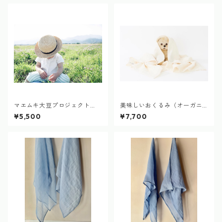
マエムキ大豆プロジェクト
美味しいおくるみ（オーガニ
（野菜のおくるみセット）SS.
ック無染色） delicious blank
¥5,500
¥7,700
S.M.L各一枚
et