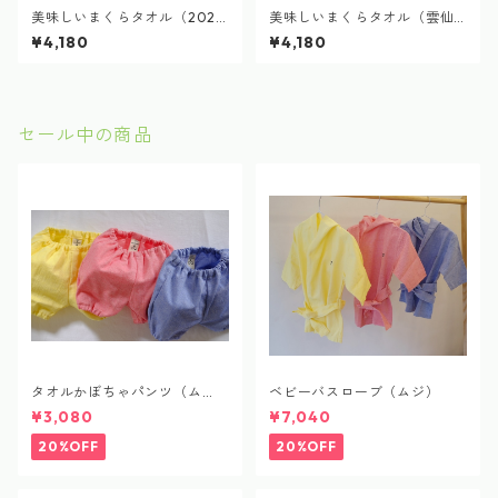
美味しいまくらタオル（2024
美味しいまくらタオル（雲仙
農楽蔵ぶどう染め）delicious
こぶ高菜） vegetable pillow
¥4,180
¥4,180
pillow towel
towel
セール中の商品
タオルかぼちゃパンツ（ム
ベビーバスローブ（ムジ）
ジ）
¥3,080
¥7,040
20%OFF
20%OFF