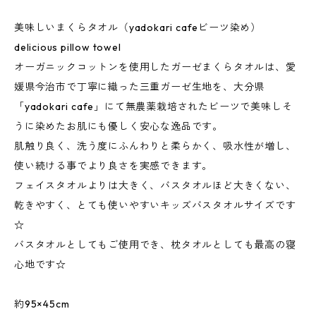
美味しいまくらタオル（yadokari cafeビーツ染め）
delicious pillow towel
オーガニックコットンを使用したガーゼまくらタオルは、愛
媛県今治市で丁寧に織った三重ガーゼ生地を、大分県
「yadokari cafe」にて無農薬栽培されたビーツで美味しそ
うに染めたお肌にも優しく安心な逸品です。
肌触り良く、洗う度にふんわりと柔らかく、吸水性が増し、
使い続ける事でより良さを実感できます。
フェイスタオルよりは大きく、バスタオルほど大きくない、
乾きやすく、とても使いやすいキッズバスタオルサイズです
☆
バスタオルとしてもご使用でき、枕タオルとしても最高の寝
心地です☆
約95×45cm