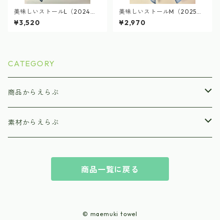
美味しいストールL（2024ブ
美味しいストールM（2025ブ
ルーベリー染め）delicious g
ルーベリー染め）delicious g
¥3,520
¥2,970
auze stall
auze stall
CATEGORY
商品からえらぶ
美味しいおくるみ（ブランケット）
素材からえらぶ
美味しいまくらタオル（キッズバスタオル）
オーガニックコットン
商品一覧に戻る
美味しいガーゼストール（一重ガーゼ）
減農薬栽培コットン
美味しいタオル
© maemuki towel