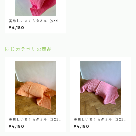
美味しいまくらタオル（yadok
ari cafeビーツ染め）deliciou
¥4,180
s pillow towel
同じカテゴリの商品
美味しいまくらタオル（2026
美味しいまくらタオル（2025
雪下人参染め）delicious pillo
Vin de MICHINOKU染め）del
¥4,180
¥4,180
w towel
icious pillow towel