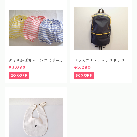
タオルかぼちゃパンツ（ボー
パッカブル・リュックサック
ダー）
¥3,080
¥5,280
20%OFF
50%OFF