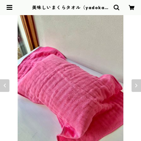
美味しいまくらタオル（yadokari
cafeビーツ染め）delicious pillo
w towel | maemuki towel