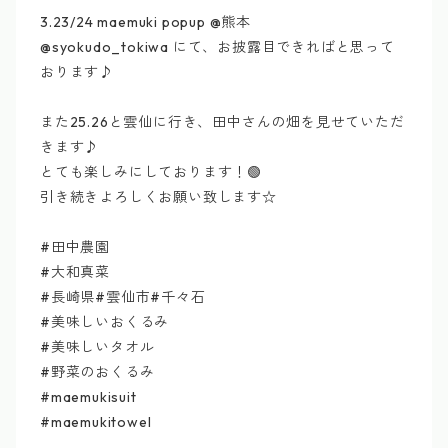
3.23/24 maemuki popup @熊本
@syokudo_tokiwa にて、お披露目できればと思って
おります♪
また25.26と雲仙に行き、田中さんの畑を見せていただ
きます♪
とても楽しみにしております！🟢
引き続きよろしくお願い致します☆
#田中農園
#大和真菜
#長崎県#雲仙市#千々石
#美味しいおくるみ
#美味しいタオル
#野菜のおくるみ
#maemukisuit
#maemukitowel