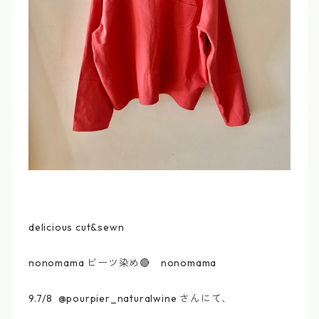
delicious cut&sewn
nonomama ビーツ染め🔴 nonomama
9.7/8 @pourpier_naturalwine さんにて、