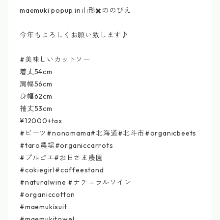
maemuki popup in山形✖️ののぴえ
今年もよろしくお願い致します♪
#美味しいカットソー
着丈54cm
肩幅56cm
身幅62cm
袖丈53cm
¥12000+tax
#ビーツ#nonomama#北海道#北斗市#organicbeets
#taro農場#organiccarrots
#プルピエ#お日さま農園
#cokiegirl#coffeestand
#naturalwine #ナチュラルワイン
#organiccotton
#maemukisuit
#maemukitowel