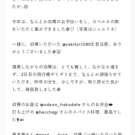
たが…🟡
今年は、なんとか収穫のお手伝いをし、カベルネの実
をいただく事ができました🍇♡（写真はシャルドネ）
一緒に、収穫いただいた @yakitori0805 若旦那、あり
がとうございました🍇🐷
選果しながらの収穫は、とても難しく、なかなか進ま
ず、2日目の飛行機ギリギリまで、なんとか頑張らせて
いただき、昨年の分を、少しですが、取り戻せた気が
して、帰阪致しました🍇
収穫のお昼は @odeon_hakodate さんのお弁当❤️
打ち上げの @hacchagi さんのスパイス料理、最高でし
た❣️🍛
農楽蔵さん @nora___kura 、収穫ご一緒いただいた皆