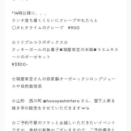
*14時以降に、、、
ランチ落ち着くくらいにクレープやれたらと
○タヒチライムのクレープ ¥900
☆トリプルコラボボックス☆
クッキーガールのお菓子✖︎箱屋常吉の木箱✖︎マエムキス
ーツのガーゼセット
¥3300-
☆箱屋常吉さんの自家製オーガニックシロップジュー
スや自然栽培茶
☆山形 西川町 @hosoyashintaro さん、雪下人参＆
焼き芋の販売をさせていただきます🥕🍠
☆ご予約不要のフラッとお越しいただきたいイベント
ですが、食材の有無がございますので、ご予約優先と